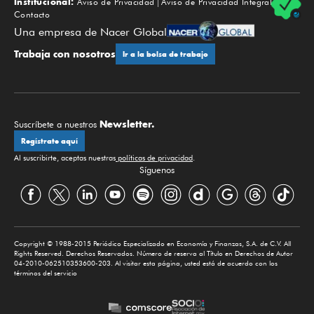
Institucional:
Aviso de Privacidad
Aviso de Privacidad Integral
Contacto
Una empresa de Nacer Global
Trabaja con nosotros
Ir a la bolsa de trabajo
Newsletter.
Suscríbete a nuestros
Regístrate aquí
Al suscribirte, aceptas nuestras
políticas de privacidad
.
Síguenos
Copyright © 1988-2015 Periódico Especializado en Economía y Finanzas, S.A. de C.V. All
Rights Reserved. Derechos Reservados. Número de reserva al Título en Derechos de Autor
04-2010-062510353600-203. Al visitar esta página, usted está de acuerdo con los
términos del servicio