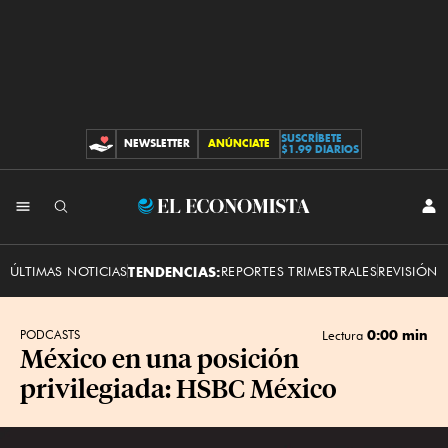
SUSCRÍBETE
NEWSLETTER
ANÚNCIATE
CONTRIBUCIONES
$1.99 DIARIOS
INI
El
SES
Economista
ÚLTIMAS NOTICIAS
TENDENCIAS:
REPORTES TRIMESTRALES
REVISIÓN 
0:00 min
PODCASTS
Lectura
México en una posición
privilegiada: HSBC México