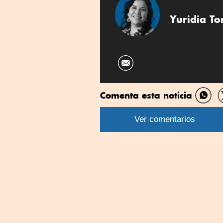
Yuridia To
Comenta esta noticia
Comp
por
Ver comentarios
What