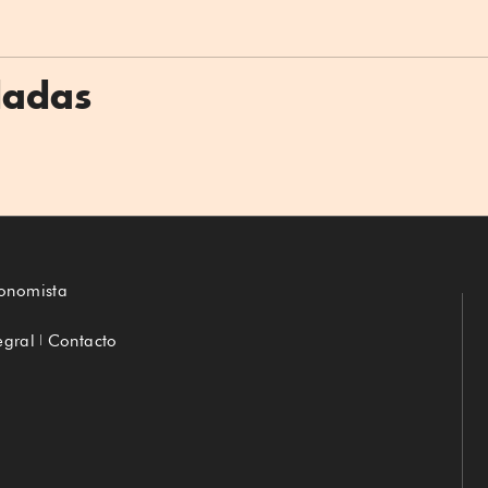
dadas
conomista
egral
Contacto