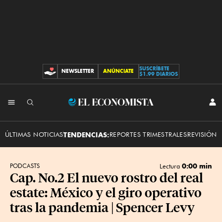
SUSCRÍBETE
NEWSLETTER
ANÚNCIATE
CONTRIBUCIONES
$1.99 DIARIOS
INI
El
SES
Economista
ÚLTIMAS NOTICIAS
TENDENCIAS:
REPORTES TRIMESTRALES
REVISIÓN 
0:00 min
PODCASTS
Lectura
Cap. No.2 El nuevo rostro del real
estate: México y el giro operativo
tras la pandemia | Spencer Levy