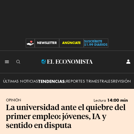
SUSCRÍBETE
NEWSLETTER
ANÚNCIATE
CONTRIBUCIONES
$1.99 DIARIOS
INI
El
SES
Economista
ÚLTIMAS NOTICIAS
TENDENCIAS:
REPORTES TRIMESTRALES
REVISIÓN 
14:00 min
OPINIÓN
Lectura
La universidad ante el quiebre del
primer empleo: jóvenes, IA y
sentido en disputa