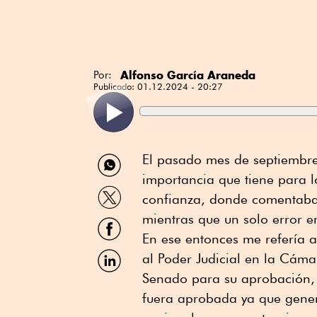
Alfonso García Araneda
Por:
Publicado:
01.12.2024 - 20:27
Compartir
El pasado mes de septiembre,
por
importancia que tiene para l
WhatsApp
Compartir
confianza, donde comentaba 
por
Twitter
mientras que un solo error e
Compartir
por
En ese entonces me refería 
Facebook
Compartir
al Poder Judicial en la Cáma
por
Senado para su aprobación, 
Linkedin
fuera aprobada ya que genera