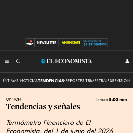
SUSCRÍBETE
NEWSLETTER
ANÚNCIATE
CONTRIBUCIONES
$1.99 DIARIOS
INI
El
SES
Economista
ÚLTIMAS NOTICIAS
TENDENCIAS:
REPORTES TRIMESTRALES
REVISIÓN 
8:00 min
OPINIÓN
Lectura
Tendencias y señales
Termómetro Financiero de El
Economista, del 1 de junio del 2026.