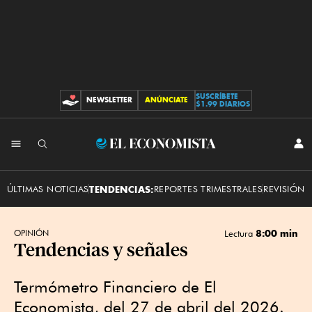
SUSCRÍBETE
NEWSLETTER
ANÚNCIATE
CONTRIBUCIONES
$1.99 DIARIOS
INI
El
SES
Economista
ÚLTIMAS NOTICIAS
TENDENCIAS:
REPORTES TRIMESTRALES
REVISIÓN 
8:00 min
OPINIÓN
Lectura
Tendencias y señales
Termómetro Financiero de El
Economista, del 27 de abril del 2026.