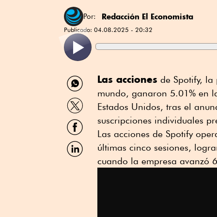
Redacción El Economista
Por:
Publicado:
04.08.2025 - 20:32
Compartir
Las acciones
de Spotify, l
por
mundo, ganaron 5.01% en la 
WhatsApp
Compartir
Estados Unidos, tras el anun
por
Twitter
suscripciones individuales p
Compartir
por
Las acciones de Spotify oper
Facebook
Compartir
últimas cinco sesiones, logr
por
cuando la empresa avanzó 6.
Linkedin