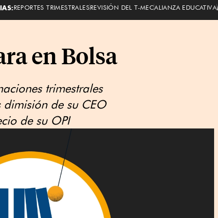
IAS:
REPORTES TRIMESTRALES
REVISIÓN DEL T-MEC
ALIANZA EDUCATIVA
ara en Bolsa
aciones trimestrales
s dimisión de su CEO
ecio de su OPI