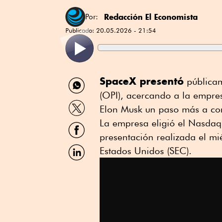
Redacción El Economista
Por:
Publicado:
20.05.2026 - 21:54
Compartir
SpaceX presentó
públicame
por
(OPI), acercando a la empresa
WhatsApp
Compartir
Elon Musk un paso más a conc
por
Twitter
La empresa eligió el Nasdaq
Compartir
por
presentación realizada el mi
Facebook
Compartir
Estados Unidos (SEC).
por
Linkedin