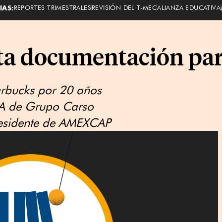
IAS:
REPORTES TRIMESTRALES
REVISIÓN DEL T-MEC
ALIANZA EDUCATIVA
ta documentación par
arbucks por 20 años
AAA de Grupo Carso
residente de AMEXCAP