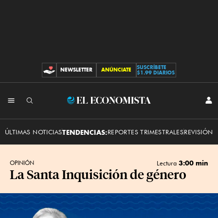
SUSCRÍBETE
NEWSLETTER
ANÚNCIATE
CONTRIBUCIONES
$1.99 DIARIOS
INI
El
SES
Economista
ÚLTIMAS NOTICIAS
TENDENCIAS:
REPORTES TRIMESTRALES
REVISIÓN 
3:00 min
OPINIÓN
Lectura
La Santa Inquisición de género