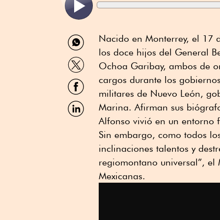
Compartir
Nacido en Monterrey, el 17 
por
los doce hijos del General 
WhatsApp
Compartir
Ochoa Garibay, ambos de ori
por
Twitter
cargos durante los gobiernos 
Compartir
por
militares de Nuevo León, gob
Facebook
Compartir
Marina. Afirman sus biógraf
por
Alfonso vivió en un entorno f
Linkedin
Sin embargo, como todos los
inclinaciones talentos y des
regiomontano universal”, el 
Mexicanas.