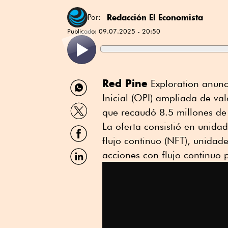
Redacción El Economista
Por:
Publicado:
09.07.2025 - 20:50
Compartir
Red Pine
Exploration anunci
por
Inicial (OPI) ampliada de va
WhatsApp
Compartir
que recaudó 8.5 millones de
por
Twitter
La oferta consistió en unida
Compartir
por
flujo continuo (NFT), unidad
Facebook
Compartir
acciones con flujo continuo 
por
Linkedin