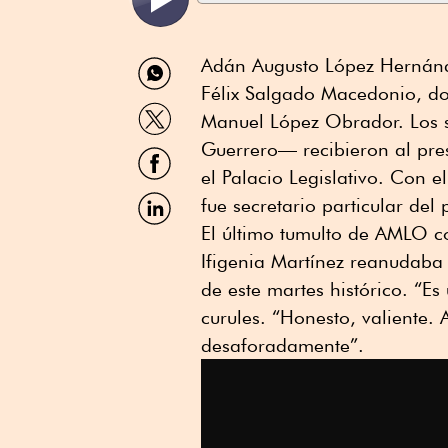
Compartir
Adán Augusto López Hernánde
por
Félix Salgado Macedonio, dos
WhatsApp
Compartir
Manuel López Obrador. Los s
por
Twitter
Guerrero— recibieron al presi
Compartir
por
el Palacio Legislativo. Con e
Facebook
Compartir
fue secretario particular del
por
El último tumulto de AMLO c
Linkedin
Ifigenia Martínez reanudaba
de este martes histórico. “E
curules. “Honesto, valiente. 
desaforadamente”.