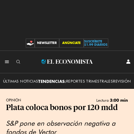
SUSCRÍBETE
NEWSLETTER
ANÚNCIATE
CONTRIBUCIONES
$1.99 DIARIOS
INI
El
SES
Economista
ÚLTIMAS NOTICIAS
TENDENCIAS:
REPORTES TRIMESTRALES
REVISIÓN 
3:00 min
OPINIÓN
Lectura
Plata coloca bonos por 120 mdd
S&P pone en observación negativa a
fondos de Vector