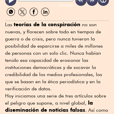
ReadSpeaker
Compartir
Compartir
Compartir
Compartir
por
por
por
por
WhatsApp
Twitter
Facebook
Linkedin
teorías de la conspiración
Las
no son
nuevas, y florecen sobre todo en tiempos de
guerra o de crisis, pero nunca tuvieron la
posibilidad de esparcirse a miles de millones
de personas con un solo clic. Nunca habían
tenido esa capacidad de erosionar las
instituciones democráticas y de socavar la
credibilidad de los medios profesionales, los
que se basan en la ética periodística y en la
verificación de datos.
Hoy iniciamos una serie de tres artículos sobre
la
el peligro que supone, a nivel global,
diseminación de noticias falsas
. Así como