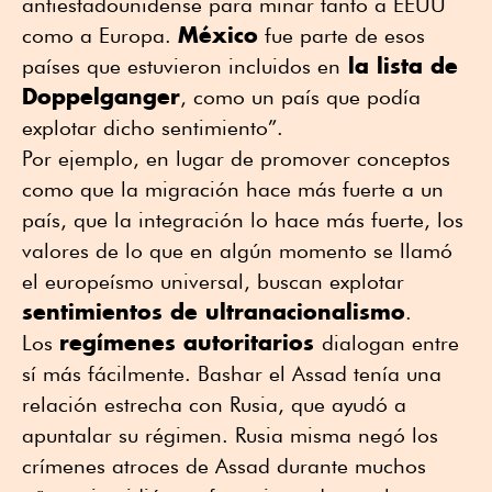
antiestadounidense para minar tanto a EEUU
México
como a Europa.
fue parte de esos
la lista de
países que estuvieron incluidos en
Doppelganger
, como un país que podía
explotar dicho sentimiento”.
Por ejemplo, en lugar de promover conceptos
como que la migración hace más fuerte a un
país, que la integración lo hace más fuerte, los
valores de lo que en algún momento se llamó
el europeísmo universal, buscan explotar
sentimientos de ultranacionalismo
.
regímenes autoritarios
Los
dialogan entre
sí más fácilmente. Bashar el Assad tenía una
relación estrecha con Rusia, que ayudó a
apuntalar su régimen. Rusia misma negó los
crímenes atroces de Assad durante muchos