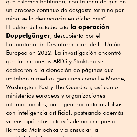
que estemos hablando, con la idea de que en
un proceso continuo de desgaste termine por
minarse la democracia en dicho país”.
la operación
El editor del estudio cita
Doppelgänger
, descubierta por el
Laboratorio de Desinformación de la Unión
Europea en 2022. La investigación encontró
que las empresas ARDS y Struktura se
dedicaron a la clonación de páginas que
imitaban a medios genuinos como Le Monde,
Washington Post y The Guardian, así como
ministerios europeos y organizaciones
internacionales, para generar noticias falsas
con inteligencia artificial, posteando además
videos apócrifos a través de una empresa
llamada Matriochka y a ensuciar la