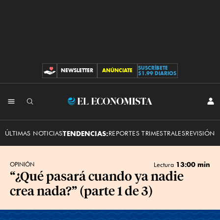
SUSCRÍBETE
NEWSLETTER
ANÚNCIATE
CONTRIBUCIONES
$1.99 DIARIOS
INI
El
SES
Economista
ÚLTIMAS NOTICIAS
TENDENCIAS:
REPORTES TRIMESTRALES
REVISIÓN 
13:00 min
OPINIÓN
Lectura
“¿Qué pasará cuando ya nadie
crea nada?” (parte 1 de 3)