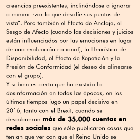
creencias preexistentes, inclinándose a ignorar
o minimi¬zar lo que desafíe sus puntos de
vista”. Pero también el Efecto de Anclaje, el
Sesgo de Afecto (cuando las decisiones y juicios
están influenciados por las emociones en lugar
de una evaluación racional), la Heurística de
Disponibilidad, el Efecto de Repetición y la
Presión de Conformidad (el deseo de alinearse
con el grupo).
Y si bien es cierto que ha existido la
desinformación en todas las épocas, en los
últimos tiempos jugó un papel decisivo en
2016, tanto con el Brexit, cuando se
más de 35,000 cuentas en
descubrieron
redes sociales
que sólo publicaron cosas que
tenían que ver con que el Reino Unido se