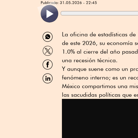
Publicado:
31.05.2026 - 22:45
Compartir
La oficina de estadísticas d
por
de este 2026, su economía se
WhatsApp
Compartir
1.0% al cierre del año pasad
por
Twitter
una recesión técnica.
Compartir
por
Y aunque suene como un prob
Facebook
Compartir
fenómeno interno; es un rec
por
México compartimos una mism
Linkedin
las sacudidas políticas que