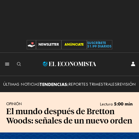
SUSCRÍBETE
NEWSLETTER
ANÚNCIATE
CONTRIBUCIONES
$1.99 DIARIOS
INI
El
SES
Economista
ÚLTIMAS NOTICIAS
TENDENCIAS:
REPORTES TRIMESTRALES
REVISIÓN 
5:00 min
OPINIÓN
Lectura
El mundo después de Bretton
Woods: señales de un nuevo orden