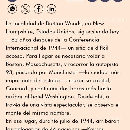
ReadSpeaker
Compartir
Compartir
Compartir
Compartir
por
por
por
por
WhatsApp
Twitter
Facebook
Linkedin
La localidad de Bretton Woods, en New
Hampshire, Estados Unidos, sigue siendo hoy
—82 años después de la Conferencia
Internacional de 1944— un sitio de difícil
acceso. Para llegar es necesario volar a
Boston, Massachusetts, y recorrer la autopista
93, pasando por Manchester —la ciudad más
importante del estado—, cruzar su capital,
Concord, y continuar dos horas más hasta
arribar al hotel Washington. Desde ahí, a
través de una vista espectacular, se observa el
monte del mismo nombre.
En ese lugar, durante julio de 1944, arribaron
los delegados de 44 naciones —Keynes