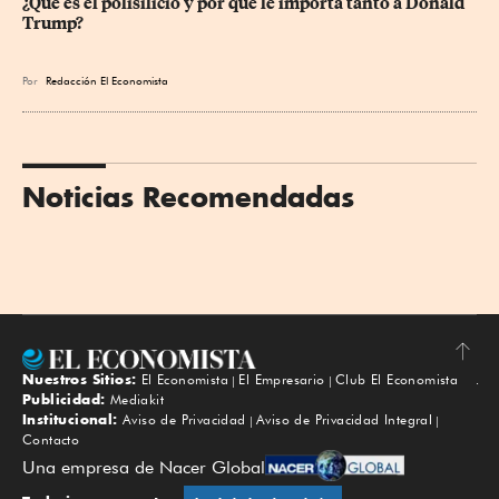
¿Qué es el polisilicio y por qué le importa tanto a Donald 
Trump?
Por
Redacción El Economista
Noticias Recomendadas
Nuestros Sitios:
El Economista
El Empresario
Club El Economista
Subir
Publicidad:
Mediakit
Institucional:
Aviso de Privacidad
Aviso de Privacidad Integral
Contacto
Una empresa de Nacer Global