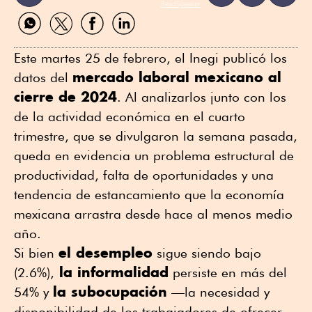
ReadSpeaker
Compartir
Compartir
Compartir
Compartir
por
por
por
por
WhatsApp
Twitter
Facebook
Linkedin
Este martes 25 de febrero, el Inegi publicó los
mercado laboral mexicano al
datos del
cierre de 2024
. Al analizarlos junto con los
de la actividad económica en el cuarto
trimestre, que se divulgaron la semana pasada,
queda en evidencia un problema estructural de
productividad, falta de oportunidades y una
tendencia de estancamiento que la economía
mexicana arrastra desde hace al menos medio
año.
el desempleo
Si bien
sigue siendo bajo
la informalidad
(2.6%),
persiste en más del
la subocupación
54% y
—la necesidad y
disponibilidad de los trabajadores de ofrecer