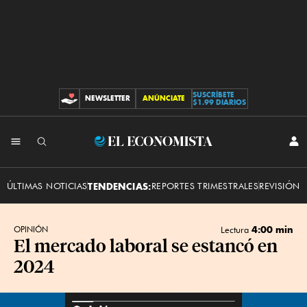
SUSCRÍBETE
NEWSLETTER
ANÚNCIATE
CONTRIBUCIONES
$1.99 DIARIOS
INI
El
SES
Economista
ÚLTIMAS NOTICIAS
TENDENCIAS:
REPORTES TRIMESTRALES
REVISIÓN 
4:00 min
OPINIÓN
Lectura
El mercado laboral se estancó en
2024