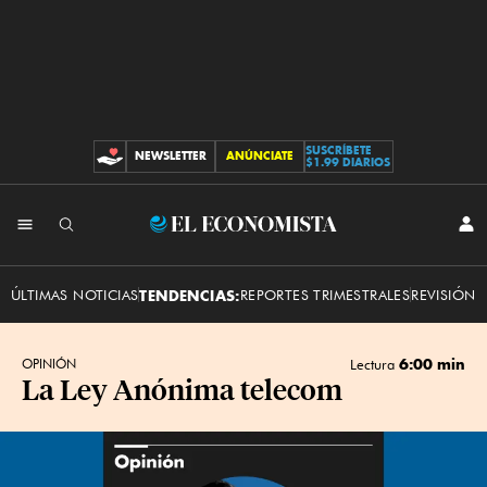
SUSCRÍBETE
NEWSLETTER
ANÚNCIATE
CONTRIBUCIONES
$1.99 DIARIOS
INI
El
SES
Economista
ÚLTIMAS NOTICIAS
TENDENCIAS:
REPORTES TRIMESTRALES
REVISIÓN 
6:00 min
OPINIÓN
Lectura
La Ley Anónima telecom