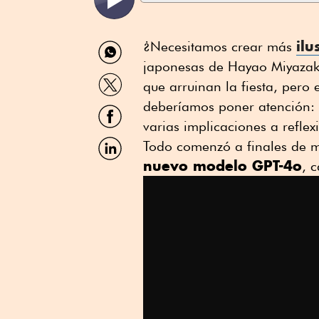
Compartir
ilu
¿Necesitamos crear más
por
japonesas de Hayao Miyazaki)
WhatsApp
Compartir
que arruinan la fiesta, pero 
por
Twitter
deberíamos poner atención: d
Compartir
por
varias implicaciones a reflex
Facebook
Compartir
Todo comenzó a finales de m
por
nuevo modelo GPT-4o
, 
Linkedin