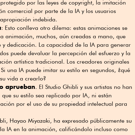
protegido por las leyes de copyright, la imitación
ón comercial por parte de la IA y los usuarios
 apropiación indebida.
a
: Esto conlleva otro dilema: estas animaciones se
osa animación, muchos, aún creadas a mano, que
e y dedicación. La capacidad de la IA para generar
dos puede devaluar la percepción del esfuerzo y la
ción artística tradicional. Los creadores originales
i una IA puede imitar su estilo en segundos, ¿qué
su vida a crearlo?
 lo aprueban
. El Studio Ghibli y sus artistas no han
que su estilo sea replicado por IA, ni están
ción por el uso de su propiedad intelectual para
ibli, Hayao Miyazaki, ha expresado públicamente su
 la IA en la animación, calificándolo incluso como