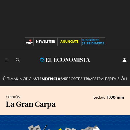
SUSCRÍBETE
NEWSLETTER
ANÚNCIATE
CONTRIBUCIONES
$1.99 DIARIOS
INI
El
SES
Economista
ÚLTIMAS NOTICIAS
TENDENCIAS:
REPORTES TRIMESTRALES
REVISIÓN 
1:00 min
OPINIÓN
Lectura
La Gran Carpa