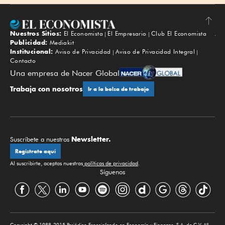
Nuestros Sitios:
El Economista
El Empresario
Club El Economista
Subir
Publicidad:
Mediakit
Institucional:
Aviso de Privacidad
Aviso de Privacidad Integral
Contacto
Una empresa de Nacer Global
Trabaja con nosotros
Ir a la bolsa de trabajo
Newsletter.
Suscríbete a nuestros
Regístrate aquí
Al suscribirte, aceptas nuestras
políticas de privacidad
.
Síguenos
Copyright © 1988-2015 Periódico Especializado en Economía y Finanzas, S.A. de C.V. All