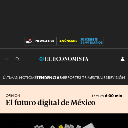
SUSCRÍBETE
NEWSLETTER
ANÚNCIATE
CONTRIBUCIONES
$1.99 DIARIOS
INI
El
SES
Economista
ÚLTIMAS NOTICIAS
TENDENCIAS:
REPORTES TRIMESTRALES
REVISIÓN 
6:00 min
OPINIÓN
Lectura
El futuro digital de México