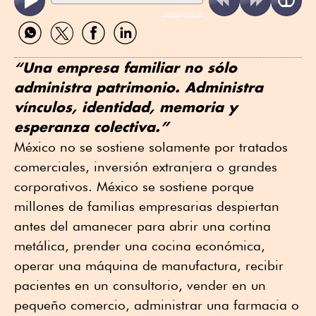
ReadSpeaker
Compartir
Compartir
Compartir
Compartir
por
por
por
por
WhatsApp
Twitter
Facebook
Linkedin
“Una empresa familiar no sólo
administra patrimonio. Administra
vínculos, identidad, memoria y
esperanza colectiva.”
México no se sostiene solamente por tratados
comerciales, inversión extranjera o grandes
corporativos. México se sostiene porque
millones de familias empresarias despiertan
antes del amanecer para abrir una cortina
metálica, prender una cocina económica,
operar una máquina de manufactura, recibir
pacientes en un consultorio, vender en un
pequeño comercio, administrar una farmacia o