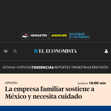
SUSCRÍBETE
NEWSLETTER
ANÚNCIATE
CONTRIBUCIONES
$1.99 DIARIOS
INI
El
SES
Economista
ÚLTIMAS NOTICIAS
TENDENCIAS:
REPORTES TRIMESTRALES
REVISIÓN 
16:00 min
OPINIÓN
Lectura
La empresa familiar sostiene a
México y necesita cuidado