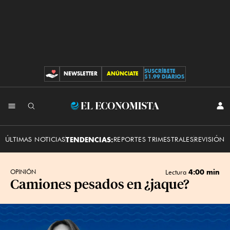
SUSCRÍBETE
NEWSLETTER
ANÚNCIATE
CONTRIBUCIONES
$1.99 DIARIOS
INI
El
SES
Economista
ÚLTIMAS NOTICIAS
TENDENCIAS:
REPORTES TRIMESTRALES
REVISIÓN 
4:00 min
OPINIÓN
Lectura
Camiones pesados en ¿jaque?