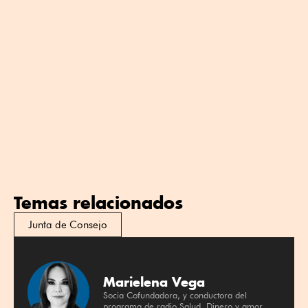
Temas relacionados
Junta de Consejo
Marielena Vega
Socia Cofundadora, y conductora del
programa de radio Salud, Dinero y amor.