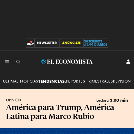
SUSCRÍBETE
NEWSLETTER
ANÚNCIATE
CONTRIBUCIONES
$1.99 DIARIOS
INI
El
SES
Economista
ÚLTIMAS NOTICIAS
TENDENCIAS:
REPORTES TRIMESTRALES
REVISIÓN 
3:00 min
OPINIÓN
Lectura
América para Trump, América
Latina para Marco Rubio