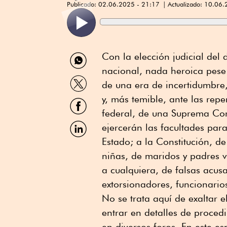
Publicado:
02.06.2025 - 21:17
Actualizado:
10.06.
Compartir
Con la elección judicial del
por
nacional, nada heroica pese
WhatsApp
Compartir
de una era de incertidumbre, 
por
Twitter
y, más temible, ante las rep
Compartir
por
federal, de una Suprema Co
Facebook
Compartir
ejercerán las facultades par
por
Estado; a la Constitución, de
Linkedin
niñas, de maridos y padres vi
a cualquiera, de falsas acus
extorsionadores, funcionario
No se trata aquí de exaltar e
entrar en detalles de proced
en diversos foros. En este 