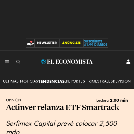
SUSCRÍBETE
NEWSLETTER
ANÚNCIATE
CONTRIBUCIONES
$1.99 DIARIOS
INI
El
SES
Economista
ÚLTIMAS NOTICIAS
TENDENCIAS:
REPORTES TRIMESTRALES
REVISIÓN 
2:00 min
OPINIÓN
Lectura
Actinver relanza ETF Smartrack
Serfimex Capital prevé colocar 2,500
mdp