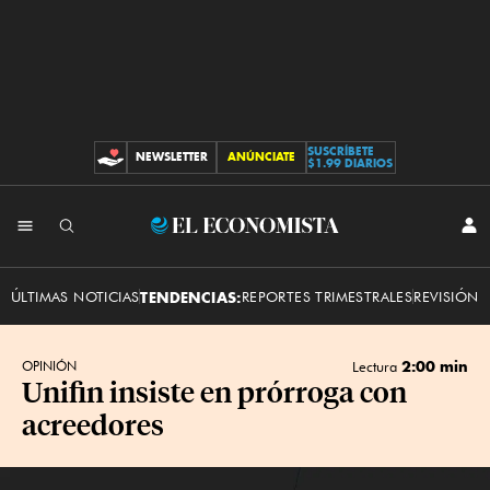
SUSCRÍBETE
NEWSLETTER
ANÚNCIATE
CONTRIBUCIONES
$1.99 DIARIOS
INI
El
SES
Economista
ÚLTIMAS NOTICIAS
TENDENCIAS:
REPORTES TRIMESTRALES
REVISIÓN 
2:00 min
OPINIÓN
Lectura
Unifin insiste en prórroga con
acreedores