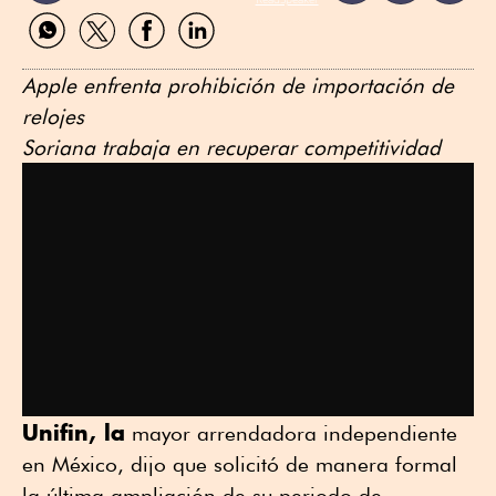
Compartir
Compartir
Compartir
Compartir
por
por
por
por
WhatsApp
Twitter
Facebook
Linkedin
Apple enfrenta prohibición de importación de
relojes
Soriana trabaja en recuperar competitividad
Unifin, la
mayor arrendadora independiente
en México, dijo que solicitó de manera formal
la última ampliación de su periodo de