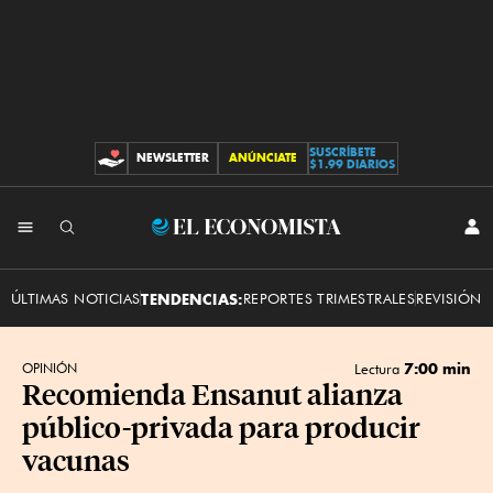
SUSCRÍBETE
NEWSLETTER
ANÚNCIATE
CONTRIBUCIONES
$1.99 DIARIOS
INI
El
SES
Economista
ÚLTIMAS NOTICIAS
TENDENCIAS:
REPORTES TRIMESTRALES
REVISIÓN 
7:00 min
OPINIÓN
Lectura
Recomienda Ensanut alianza
público-privada para producir
vacunas