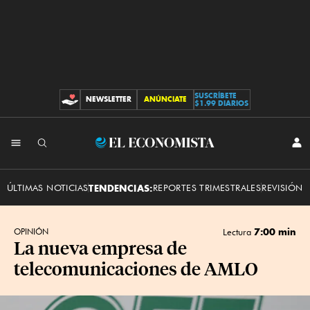
SUSCRÍBETE
NEWSLETTER
ANÚNCIATE
CONTRIBUCIONES
$1.99 DIARIOS
INI
El
SES
Economista
ÚLTIMAS NOTICIAS
TENDENCIAS:
REPORTES TRIMESTRALES
REVISIÓN 
7:00 min
OPINIÓN
Lectura
La nueva empresa de
telecomunicaciones de AMLO