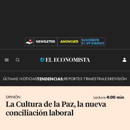
SUSCRÍBETE
NEWSLETTER
ANÚNCIATE
CONTRIBUCIONES
$1.99 DIARIOS
INI
El
SES
Economista
ÚLTIMAS NOTICIAS
TENDENCIAS:
REPORTES TRIMESTRALES
REVISIÓN 
4:00 min
OPINIÓN
Lectura
La Cultura de la Paz, la nueva
conciliación laboral