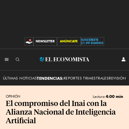
SUSCRÍBETE
NEWSLETTER
ANÚNCIATE
CONTRIBUCIONES
$1.99 DIARIOS
INI
El
SES
Economista
ÚLTIMAS NOTICIAS
TENDENCIAS:
REPORTES TRIMESTRALES
REVISIÓN 
4:00 min
OPINIÓN
Lectura
El compromiso del Inai con la
Alianza Nacional de Inteligencia
Artificial