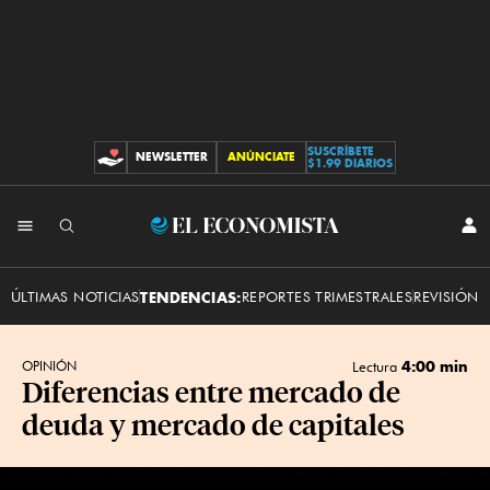
SUSCRÍBETE
NEWSLETTER
ANÚNCIATE
CONTRIBUCIONES
$1.99 DIARIOS
INI
El
SES
Economista
ÚLTIMAS NOTICIAS
TENDENCIAS:
REPORTES TRIMESTRALES
REVISIÓN 
4:00 min
OPINIÓN
Lectura
Diferencias entre mercado de
deuda y mercado de capitales