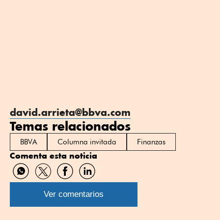
david.arrieta@bbva.com
Temas relacionados
BBVA
Columna invitada
Finanzas
Comenta esta noticia
Compartir
Compartir
Compartir
Compartir
por
por
por
por
WhatsApp
Twitter
Facebook
Linkedin
Ver comentarios