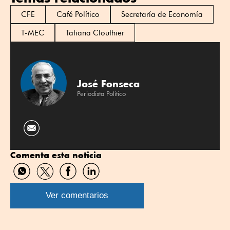
CFE
Café Político
Secretaría de Economía
T-MEC
Tatiana Clouthier
José Fonseca
Periodista Político
Comenta esta noticia
Compartir
Compartir
Compartir
Compartir
por
por
por
por
WhatsApp
Twitter
Facebook
Linkedin
Ver comentarios