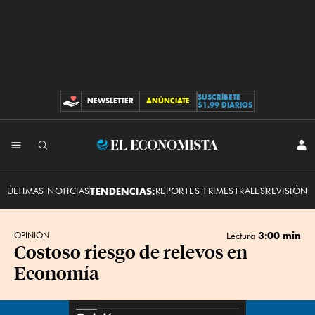
SUSCRÍBETE
NEWSLETTER
ANÚNCIATE
CONTRIBUCIONES
$1.99 DIARIOS
INI
El
SES
Economista
ÚLTIMAS NOTICIAS
TENDENCIAS:
REPORTES TRIMESTRALES
REVISIÓN 
3:00 min
OPINIÓN
Lectura
Costoso riesgo de relevos en
Economía