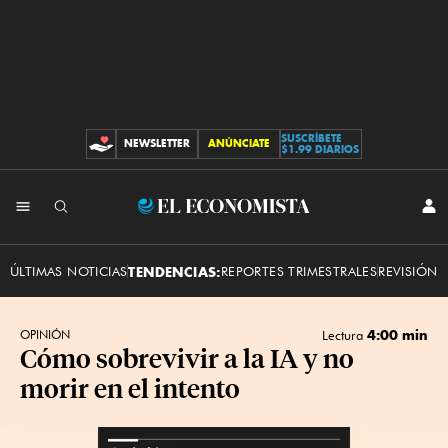
SUSCRÍBETE
NEWSLETTER
ANÚNCIATE
CONTRIBUCIONES
$1.99 DIARIOS
INI
El
SES
Economista
ÚLTIMAS NOTICIAS
TENDENCIAS:
REPORTES TRIMESTRALES
REVISIÓN 
4:00 min
OPINIÓN
Lectura
Cómo sobrevivir a la IA y no
morir en el intento