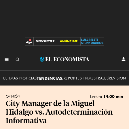
SUSCRÍBETE
NEWSLETTER
ANÚNCIATE
CONTRIBUCIONES
$1.99 DIARIOS
INI
El
SES
Economista
ÚLTIMAS NOTICIAS
TENDENCIAS:
REPORTES TRIMESTRALES
REVISIÓN 
14:00 min
OPINIÓN
Lectura
City Manager de la Miguel
Hidalgo vs. Autodeterminación
Informativa