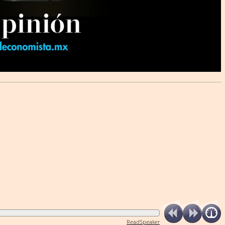
ReadSpeaker