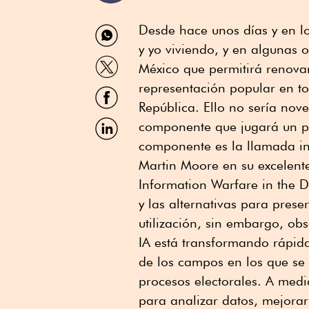
Compartir
Desde hace unos días y en lo
por
y yo viviendo, y en algunas 
WhatsApp
Compartir
México que permitirá renova
por
Twitter
representación popular en to
Compartir
por
República. Ello no sería nov
Facebook
Compartir
componente que jugará un pa
por
componente es la llamada inte
Linkedin
Martin Moore en su excelente
Information Warfare in the D
y las alternativas para pres
utilización, sin embargo, obs
IA está transformando rápid
de los campos en los que se 
procesos electorales. A med
para analizar datos, mejorar