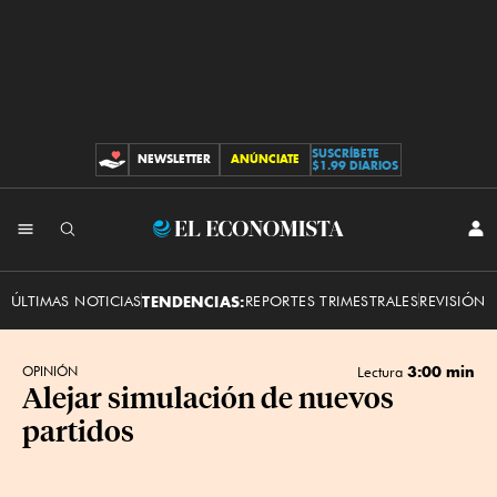
SUSCRÍBETE
NEWSLETTER
ANÚNCIATE
CONTRIBUCIONES
$1.99 DIARIOS
INI
El
SES
Economista
ÚLTIMAS NOTICIAS
TENDENCIAS:
REPORTES TRIMESTRALES
REVISIÓN 
3:00 min
OPINIÓN
Lectura
Alejar simulación de nuevos
partidos