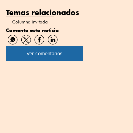
Temas relacionados
Columna invitada
Comenta esta noticia
Compartir
Compartir
Compartir
Compartir
por
por
por
por
WhatsApp
Twitter
Facebook
Linkedin
Ver comentarios