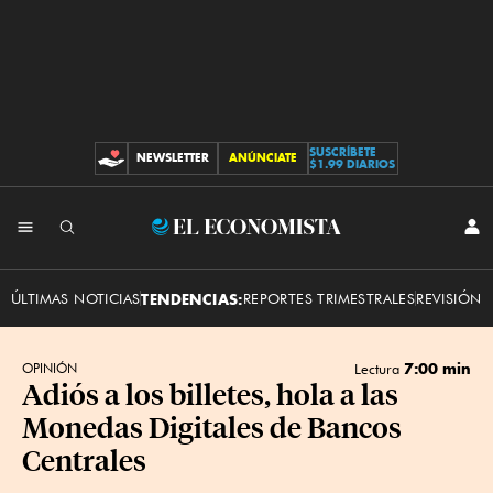
SUSCRÍBETE
NEWSLETTER
ANÚNCIATE
CONTRIBUCIONES
$1.99 DIARIOS
INI
El
SES
Economista
ÚLTIMAS NOTICIAS
TENDENCIAS:
REPORTES TRIMESTRALES
REVISIÓN 
7:00 min
OPINIÓN
Lectura
Adiós a los billetes, hola a las
Monedas Digitales de Bancos
Centrales