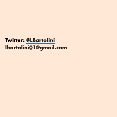
Twitter:
@LBartolini
lbartolini01@gmail.com