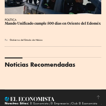
POLÍTICA
Mando Unificado cumple 500 días en Oriente del Edoméx
Por
Gobierno del Estado de México
Noticias Recomendadas
Nuestros Sitios:
El Economista
El Empresario
Club El Economista
Subir