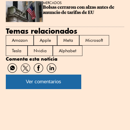
MERCADOS
Bolsas cerraron con alzas antes de 
anuncio de tarifas de EU
Temas relacionados
Amazon
Apple
Meta
Microsoft
Tesla
Nvidia
Alphabet
Comenta esta noticia
Compartir
Compartir
Compartir
Compartir
por
por
por
por
WhatsApp
Twitter
Facebook
Linkedin
Ver comentarios