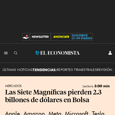
SUSCRÍBETE
NEWSLETTER
ANÚNCIATE
CONTRIBUCIONES
$1.99 DIARIOS
INI
El
SES
Economista
ÚLTIMAS NOTICIAS
TENDENCIAS:
REPORTES TRIMESTRALES
REVISIÓN 
3:00 min
MERCADOS
Lectura
Las Siete Magníficas pierden 2.3
billones de dólares en Bolsa
Apple, Amazon, Meta, Microsoft, Tesla,