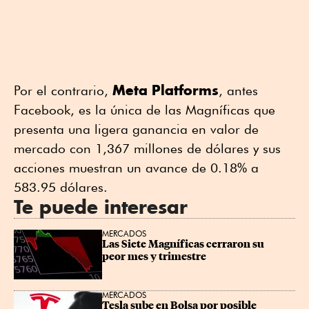
Meta
Platforms
Por el contrario,
, antes
Facebook, es la única de las Magníficas que
presenta una ligera ganancia en valor de
mercado con 1,367 millones de dólares y sus
acciones muestran un avance de 0.18% a
583.95 dólares.
Te puede interesar
MERCADOS
Las Siete Magníficas cerraron su 
peor mes y trimestre
MERCADOS
Tesla sube en Bolsa por posible 