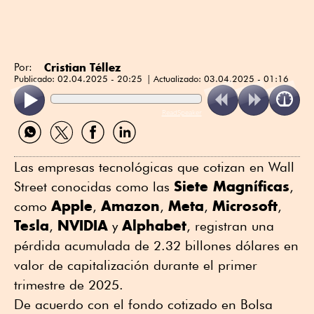
Cristian Téllez
Por:
Publicado:
02.04.2025 - 20:25
Actualizado:
03.04.2025 - 01:16
ReadSpeaker
Compartir
Compartir
Compartir
Compartir
por
por
por
por
WhatsApp
Twitter
Facebook
Linkedin
Las empresas tecnológicas que cotizan en Wall
Siete Magníficas
Street conocidas como las
,
Apple
Amazon
Meta
Microsoft
como
,
,
,
,
Tesla
NVIDIA
Alphabet
,
y
, registran una
pérdida acumulada de 2.32 billones dólares en
valor de capitalización durante el primer
trimestre de 2025.
De acuerdo con el fondo cotizado en Bolsa