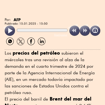
AFP
Por:
Publicado:
15.01.2025 - 15:50
ReadSpeaker
Compartir
Compartir
Compartir
Compartir
por
por
por
por
WhatsApp
Twitter
Facebook
Linkedin
precios del petróleo
Los
subieron el
miércoles tras una revisión al alza de la
demanda en el cuarto trimestre de 2024 por
parte de la Agencia Internacional de Energía
(AIE), en un mercado todavía impactado por
las sanciones de Estados Unidos contra el
petróleo ruso.
Brent del mar del
El precio del barril de