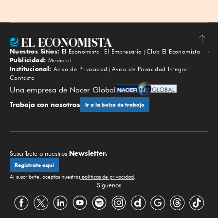
Nuestros Sitios:
El Economista
El Empresario
Club El Economista
Subir
Publicidad:
Mediakit
Institucional:
Aviso de Privacidad
Aviso de Privacidad Integral
Contacto
Una empresa de Nacer Global
Trabaja con nosotros
Ir a la bolsa de trabajo
Newsletter.
Suscríbete a nuestros
Regístrate aquí
Al suscribirte, aceptas nuestras
políticas de privacidad
.
Síguenos