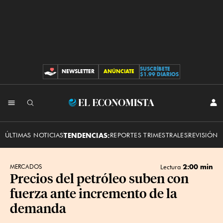
SUSCRÍBETE
NEWSLETTER
ANÚNCIATE
CONTRIBUCIONES
$1.99 DIARIOS
INI
El
SES
Economista
ÚLTIMAS NOTICIAS
TENDENCIAS:
REPORTES TRIMESTRALES
REVISIÓN 
2:00 min
MERCADOS
Lectura
Precios del petróleo suben con
fuerza ante incremento de la
demanda