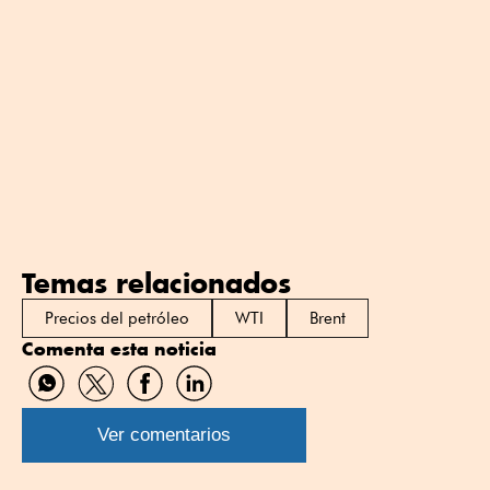
Temas relacionados
Precios del petróleo
WTI
Brent
Comenta esta noticia
Compartir
Compartir
Compartir
Compartir
por
por
por
por
WhatsApp
Twitter
Facebook
Linkedin
Ver comentarios