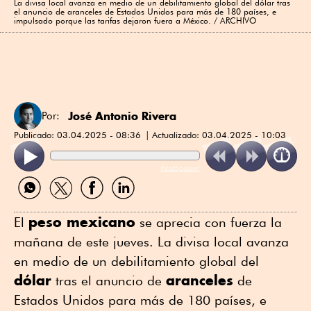
La divisa local avanza en medio de un debilitamiento global del dólar tras
el anuncio de aranceles de Estados Unidos para más de 180 países, e
impulsado porque las tarifas dejaron fuera a México. / ARCHIVO
José Antonio Rivera
Por:
Publicado:
03.04.2025 - 08:36
Actualizado:
03.04.2025 - 10:03
ReadSpeaker
Compartir
Compartir
Compartir
Compartir
por
por
por
por
WhatsApp
Twitter
Facebook
Linkedin
peso mexicano
El
se aprecia con fuerza la
mañana de este jueves. La divisa local avanza
en medio de un debilitamiento global del
dólar
aranceles
tras el anuncio de
de
Estados Unidos para más de 180 países, e