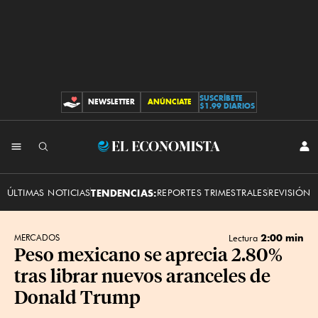
SUSCRÍBETE
NEWSLETTER
ANÚNCIATE
CONTRIBUCIONES
$1.99 DIARIOS
INI
El
SES
Economista
ÚLTIMAS NOTICIAS
TENDENCIAS:
REPORTES TRIMESTRALES
REVISIÓN 
2:00 min
MERCADOS
Lectura
Peso mexicano se aprecia 2.80%
tras librar nuevos aranceles de
Donald Trump