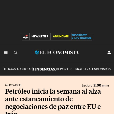
SUSCRÍBETE
NEWSLETTER
ANÚNCIATE
CONTRIBUCIONES
$1.99 DIARIOS
INI
El
SES
Economista
ÚLTIMAS NOTICIAS
TENDENCIAS:
REPORTES TRIMESTRALES
REVISIÓN 
2:00 min
MERCADOS
Lectura
Petróleo inicia la semana al alza
ante estancamiento de
negociaciones de paz entre EU e
Irán