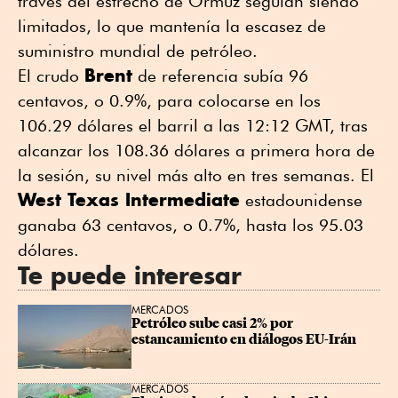
través del estrecho de Ormuz seguían siendo
limitados, lo que mantenía la escasez de
suministro mundial de petróleo.
Brent
El ⁠crudo
de referencia subía ⁠96
centavos, o 0.9%, para colocarse en los
106.29 dólares el barril a las 12:12 GMT, tras
alcanzar los 108.36 dólares a primera hora de
la sesión, su nivel más alto en tres semanas. El
West Texas Intermediate
estadounidense
ganaba 63 centavos, o 0.7%, hasta los 95.03
dólares.
Te puede interesar
MERCADOS
Petróleo sube casi 2% por 
estancamiento en diálogos EU-Irán
MERCADOS