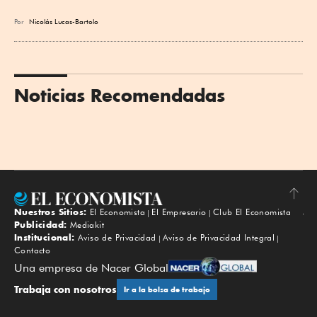
Por
Nicolás Lucas-Bartolo
Noticias Recomendadas
Nuestros Sitios:
El Economista
El Empresario
Club El Economista
Subir
Publicidad:
Mediakit
Institucional:
Aviso de Privacidad
Aviso de Privacidad Integral
Contacto
Una empresa de Nacer Global
Trabaja con nosotros
Ir a la bolsa de trabajo