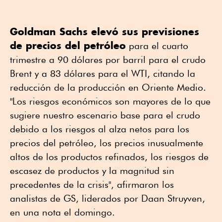
Goldman Sachs elevó sus previsiones
de ⁠precios del petróleo
para el cuarto
trimestre a 90 dólares por barril para el crudo
Brent y a 83 dólares para el WTI, citando la
reducción de la producción en Oriente Medio.
"Los riesgos económicos son mayores de lo que
sugiere nuestro escenario base para el crudo
debido a los riesgos al alza netos para los
precios del petróleo, los precios inusualmente
altos de los productos refinados, los riesgos de
escasez de productos y la magnitud sin
⁠precedentes de la crisis", afirmaron los
analistas de GS, liderados por Daan Struyven,
en una nota el domingo.