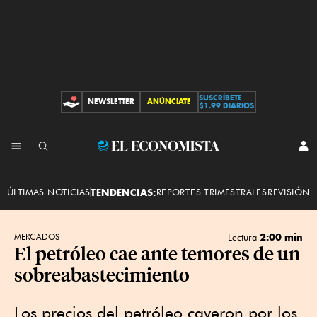
SUSCRÍBETE
NEWSLETTER
ANÚNCIATE
CONTRIBUCIONES
$1.99 DIARIOS
INI
El
SES
Economista
ÚLTIMAS NOTICIAS
TENDENCIAS:
REPORTES TRIMESTRALES
REVISIÓN 
2:00 min
MERCADOS
Lectura
El petróleo cae ante temores de un
sobreabastecimiento
Los precios del petróleo cayeron por los