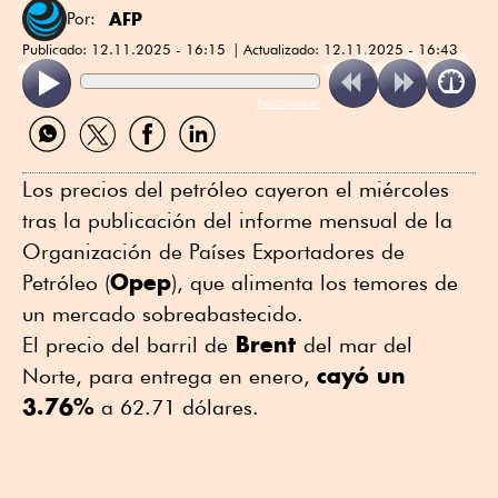
AFP
Por:
Publicado:
12.11.2025 - 16:15
Actualizado:
12.11.2025 - 16:43
ReadSpeaker
Compartir
Compartir
Compartir
Compartir
por
por
por
por
WhatsApp
Twitter
Facebook
Linkedin
Los precios del petróleo cayeron el miércoles
tras la publicación del informe mensual de la
Organización de Países Exportadores de
Opep
Petróleo (
), que alimenta los temores de
un mercado sobreabastecido.
Brent
El precio del barril de
del mar del
cayó un
Norte, para entrega en enero,
3.76%
a 62.71 dólares.