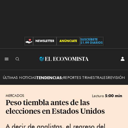
SUSCRÍBETE
NEWSLETTER
ANÚNCIATE
CONTRIBUCIONES
$1.99 DIARIOS
INI
El
SES
Economista
ÚLTIMAS NOTICIAS
TENDENCIAS:
REPORTES TRIMESTRALES
REVISIÓN 
5:00 min
MERCADOS
Lectura
Peso tiembla antes de las
elecciones en Estados Unidos
A decir de analistas, el regreso del