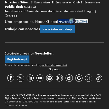
Nuestros Sitios:
El Economista
El Empresario
Club El Economista
Subir
Publicidad:
Mediakit
Institucional:
Aviso de Privacidad
Aviso de Privacidad Integral
Contacto
Una empresa de Nacer Global
Trabaja con nosotros
Ir a la bolsa de trabajo
Newsletter.
Suscríbete a nuestros
Regístrate aquí
Al suscribirte, aceptas nuestras
políticas de privacidad
.
Síguenos
Copyright © 1988-2015 Periódico Especializado en Economía y Finanzas, S.A. de C.V. All
Rights Reserved. Derechos Reservados. Número de reserva al Título en Derechos de Autor
04-2010-062510353600-203. Al visitar esta página, usted está de acuerdo con los
términos del servicio