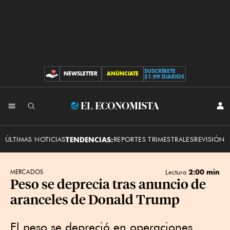
SUSCRÍBETE
NEWSLETTER
ANÚNCIATE
CONTRIBUCIONES
$1.99 DIARIOS
INI
El
SES
Economista
ÚLTIMAS NOTICIAS
TENDENCIAS:
REPORTES TRIMESTRALES
REVISIÓN 
2:00 min
MERCADOS
Lectura
Peso se deprecia tras anuncio de
aranceles de Donald Trump
El peso se depreció en operaciones