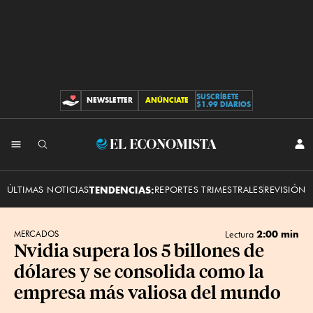
SUSCRÍBETE
NEWSLETTER
ANÚNCIATE
CONTRIBUCIONES
$1.99 DIARIOS
INI
El
SES
Economista
ÚLTIMAS NOTICIAS
TENDENCIAS:
REPORTES TRIMESTRALES
REVISIÓN 
2:00 min
MERCADOS
Lectura
Nvidia supera los 5 billones de
dólares y se consolida como la
empresa más valiosa del mundo