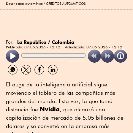
Descripción automática
CREDITOS AUTOMÁTICOS
La República / Colombia
Por:
Publicado:
07.05.2026 - 12:12
Actualizado:
07.05.2026 - 12:12
ReadSpeaker
Compartir
Compartir
Compartir
Compartir
por
por
por
por
WhatsApp
Twitter
Facebook
Linkedin
El auge de la inteligencia artificial sigue
moviendo el tablero de las compañías más
grandes del mundo. Esta vez, la que tomó
Nvidia
distancia fue
, que alcanzó una
capitalización de mercado de 5.05 billones de
dólares y se convirtió en la empresa más