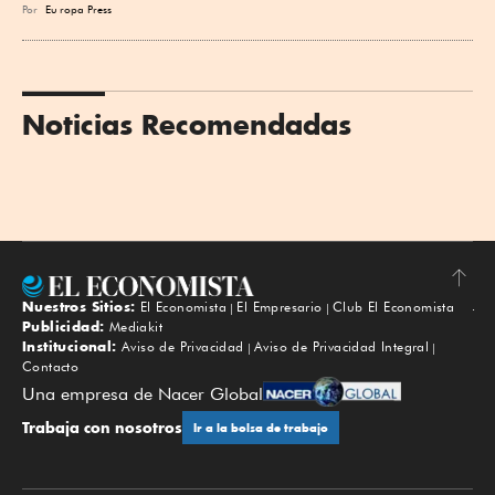
Por
Eu
ropa Press
Noticias Recomendadas
Nuestros Sitios:
El Economista
El Empresario
Club El Economista
Subir
Publicidad:
Mediakit
Institucional:
Aviso de Privacidad
Aviso de Privacidad Integral
Contacto
Una empresa de Nacer Global
Trabaja con nosotros
Ir a la bolsa de trabajo