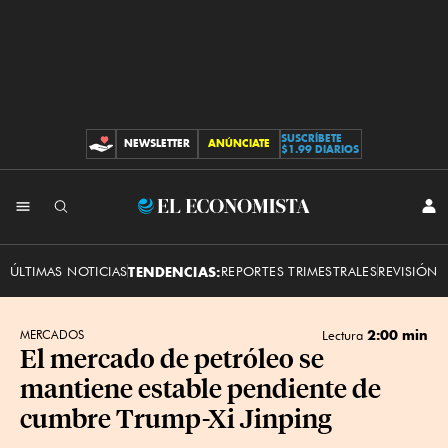
SUSCRÍBETE
NEWSLETTER
ANÚNCIATE
CONTRIBUCIONES
$1.99 DIARIOS
INI
El
SES
Economista
ÚLTIMAS NOTICIAS
TENDENCIAS:
REPORTES TRIMESTRALES
REVISIÓN 
2:00 min
MERCADOS
Lectura
El mercado de petróleo se
mantiene estable pendiente de
cumbre Trump-Xi Jinping