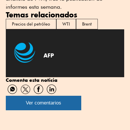
informes esta semana.
Temas relacionados
Precios del petróleo
WTI
Brent
AFP
Comenta esta noticia
Compartir
Compartir
Compartir
Compartir
por
por
por
por
WhatsApp
Twitter
Facebook
Linkedin
Ver comentarios