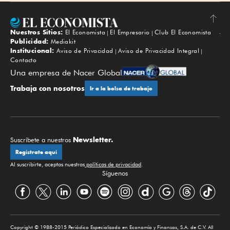
Nuestros Sitios:
El Economista
El Empresario
Club El Economista
Subir
Publicidad:
Mediakit
Institucional:
Aviso de Privacidad
Aviso de Privacidad Integral
Contacto
Una empresa de Nacer Global
Trabaja con nosotros
Ir a la bolsa de trabajo
Newsletter.
Suscríbete a nuestros
Regístrate aquí
Al suscribirte, aceptas nuestras
políticas de privacidad
.
Síguenos
Copyright © 1988-2015 Periódico Especializado en Economía y Finanzas, S.A. de C.V. All