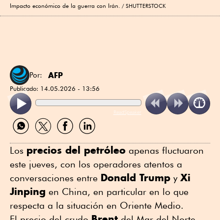
Impacto económico de la guerra con Irán.
SHUTTERSTOCK
AFP
Por:
Publicado:
14.05.2026 - 13:56
ReadSpeaker
Compartir
Compartir
Compartir
Compartir
por
por
por
por
WhatsApp
Twitter
Facebook
Linkedin
precios del petróleo
Los
apenas fluctuaron
este jueves, con los operadores atentos a
Donald Trump
Xi
conversaciones entre
y
Jinping
en China, en particular en lo que
respecta a la situación en Oriente Medio.
Brent
El precio del crudo
del Mar del Norte,