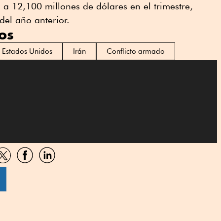
 a 12,100 millones de dólares en el trimestre,
del año anterior.
os
Estados Unidos
Irán
Conflicto armado
artir
Compartir
Compartir
Compartir
por
por
por
sApp
Twitter
Facebook
Linkedin