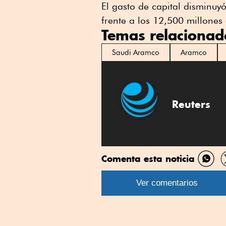
El gasto de capital disminuyó
frente a los 12,500 millones 
Temas relacionad
Saudi Aramco
Aramco
Reuters
Comenta esta noticia
Comp
por
Ver comentarios
What