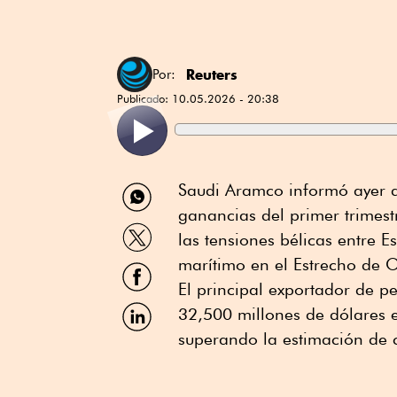
Reuters
Por:
Publicado:
10.05.2026 - 20:38
Compartir
Saudi Aramco informó ayer 
por
ganancias del primer trimest
WhatsApp
Compartir
las tensiones bélicas entre E
por
Twitter
marítimo en el Estrecho de 
Compartir
por
El principal exportador de p
Facebook
Compartir
32,500 millones de dólares e
por
superando la estimación de 
Linkedin