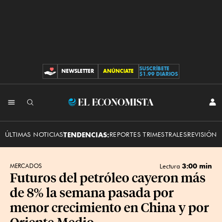
SUSCRÍBETE
NEWSLETTER
ANÚNCIATE
CONTRIBUCIONES
$1.99 DIARIOS
INI
El
SES
Economista
ÚLTIMAS NOTICIAS
TENDENCIAS:
REPORTES TRIMESTRALES
REVISIÓN 
3:00 min
MERCADOS
Lectura
Futuros del petróleo cayeron más
de 8% la semana pasada por
menor crecimiento en China y por
Oriente Medio