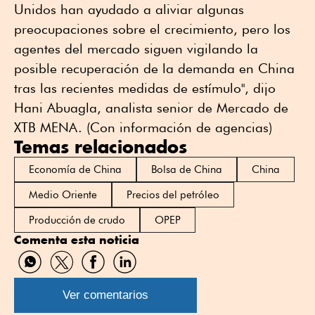
Unidos han ayudado a aliviar algunas
preocupaciones sobre el crecimiento, pero los
agentes del mercado siguen vigilando la
posible recuperación de la demanda en China
tras las recientes medidas de estímulo", dijo
Hani Abuagla, analista senior de Mercado de
XTB MENA. (Con información de agencias)
Temas relacionados
Economía de China
Bolsa de China
China
Medio Oriente
Precios del petróleo
Producción de crudo
OPEP
Comenta esta noticia
Compartir
Compartir
Compartir
Compartir
por
por
por
por
WhatsApp
Twitter
Facebook
Linkedin
Ver comentarios